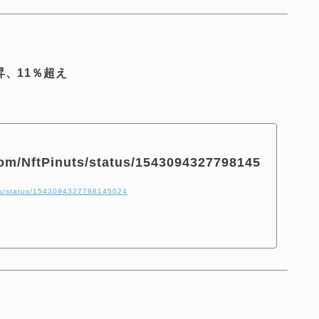
昇、11％超え
.com/NftPinuts/status/1543094327798145
nuts/status/1543094327798145024