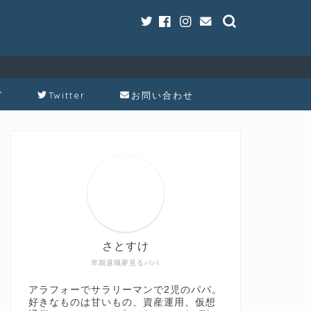
グ
Twitter
お問い合わせ
さとすけ
早期退職夢見るパパ
アラフォーでサラリーマンで2児のパパ。
好きなものは甘いもの、資産運用、仮想