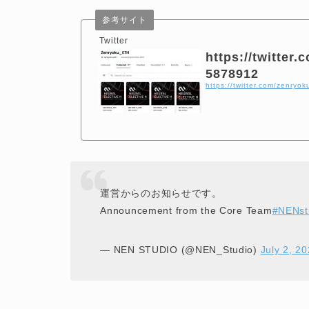
参考サイト
Twitter
https://twitter
5878912
https://twitter.com/zenry
運営からのお知らせです。
Announcement from the Core Team
#NENst
— NEN STUDIO (@NEN_Studio)
July 2, 2