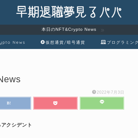
本日のNFT&Crypto News
ypto News
仮想通貨/暗号通貨
プログラミン
News
2022年7月3日
るアクシデント