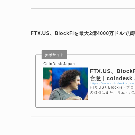
FTX.US、BlockFiを最大2億4000万ドル
参考サイト
CoinDesk Japan
FTX.US、Blo
合意 | coindesk 
https://www.coindeskjapa
FTX.USとBlockF
の取引はまた、サム・バンク