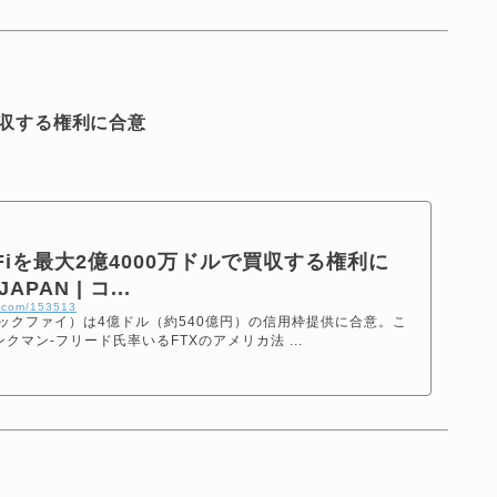
で買収する権利に合意
ckFiを最大2億4000万ドルで買収する権利に
JAPAN | コ...
n.com/153513
i（ブロックファイ）は4億ドル（約540億円）の信用枠提供に合意。こ
マン-フリード氏率いるFTXのアメリカ法 ...