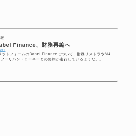
情報
el Finance、財務再編へ
4491
トフォームのBabel Financeについて、財務リストラやM&
行フーリハン・ローキーとの契約が進行しているようだ。。