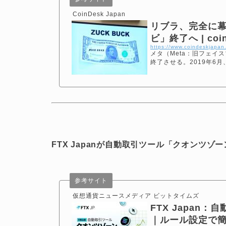
CoinDesk Japan
リブラ、完全に幕
ビ」終了へ | coind
https://www.coindeskjapa
メタ（Meta：旧フェイ
終了させる。2019年6月
FTX Japanが自動取引ツール「クオンツ
参考サイト
仮想通貨ニュースメディア ビットタイムズ
FTX Japan
｜ルール設定で