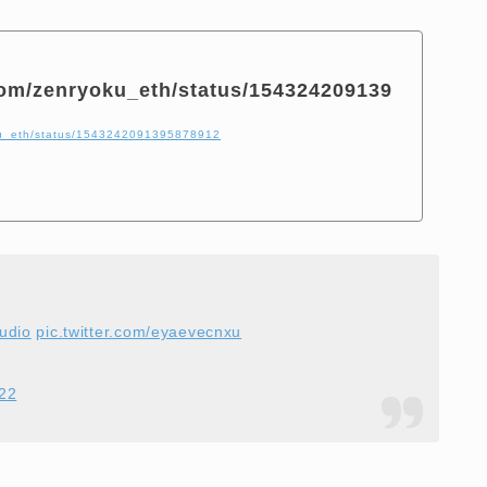
.com/zenryoku_eth/status/154324209139
oku_eth/status/1543242091395878912
udio
pic.twitter.com/eyaevecnxu
022