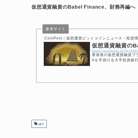
仮想通貨融資のBabel Finance、財務再編へ
参考サイト
CoinPost｜仮想通貨ビットコインニュース・投資
仮想通貨融資のBab
https://coinpost.jp/?p=36
香港発の仮想通貨融資プラッ
Aを手掛ける大手投資銀
NFT