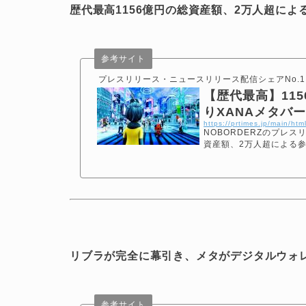
歴代最高1156億円の総資産額、2万人超によ
参考サイト
プレスリリース・ニュースリリース配信シェアNo.1｜P
【歴代最高】11
りXANAメタバー
https://prtimes.jp/main/h
NOBORDERZのプレスリ
資産額、2万人超による参
リブラが完全に幕引き、メタがデジタルウォ
参考サイト