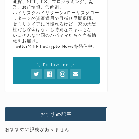
通貨、NFT、FX、プログラミング、副
業、お得情報、節約術。
ハイリスクハイリターン×ローリスクロー
リターンの資産運用で目指せ早期退職。
セミリタイアには憧れるけど一家の大黒
柱だし貯金はないし特別なスキルもな
い…そんな全国のパパママたちへ有益情
報をお届け。
TwitterでNFT&Crypto Newsを発信中。
＼ Follow me ／
おすすめ記事
おすすめの投稿がありません