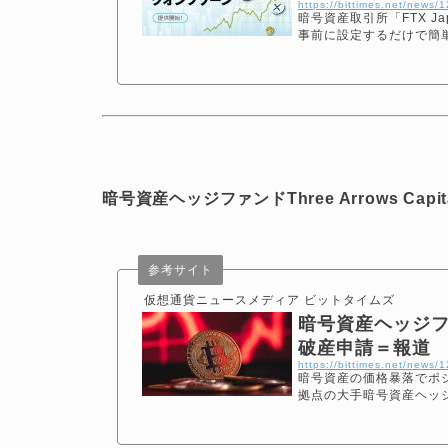
https://bittimes.net/news/
暗号資産取引所「FTX J
事前に設定するだけで簡
暗号資産ヘッジファンドThree Arrows Cap
参考サイト
仮想通貨ニュースメディア ビットタイムズ
暗号資産ヘッジファン
破産申請＝報道
https://bittimes.net/news/
暗号資産の価格暴落でポ
拠点の大手暗号資産ヘッジファン