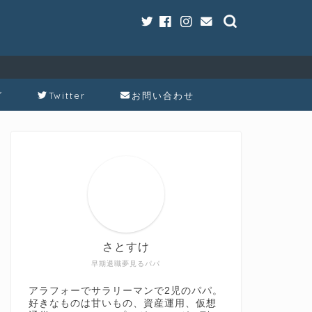
グ
Twitter
お問い合わせ
さとすけ
早期退職夢見るパパ
アラフォーでサラリーマンで2児のパパ。
好きなものは甘いもの、資産運用、仮想