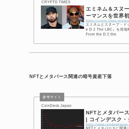
CRYPTO TIMES
エミネム＆スヌー
ーマンスを世界初披露
https://crypto-times.jp/e
エミネムとスヌープ・ドッグ
e D 2 The LBC
From the D 2 the
NFTとメタバース関連の暗号資産下落
参考サイト
CoinDesk Japan
NFTとメタバース関
| コインデスク
https://www.coindeskjapa
NFTとメタバースに関連