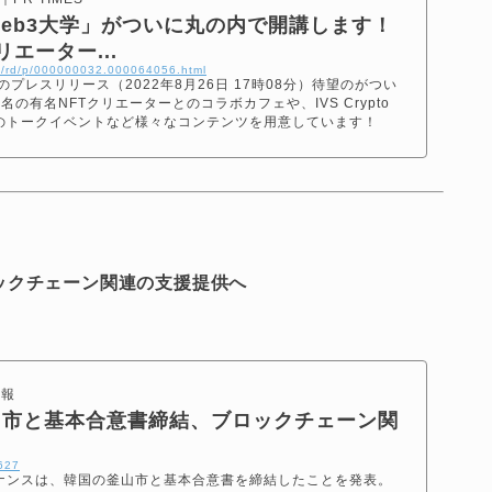
eb3大学」がついに丸の内で開講します！
リエーター...
tml/rd/p/000000032.000064056.html
式会社のプレスリリース（2022年8月26日 17時08分）待望のがつい
の有名NFTクリエーターとのコラボカフェや、IVS Crypto
のトークイベントなど様々なコンテンツを用意しています！
ックチェーン関連の支援提供へ
情報
山市と基本合意書締結、ブロックチェーン関
0627
ナンスは、韓国の釜山市と基本合意書を締結したことを発表。