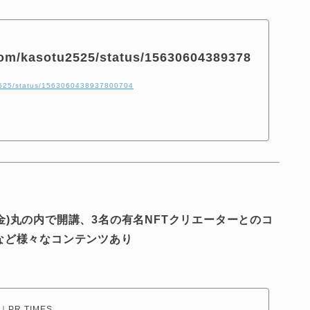
.com/kasotu2525/status/15630604389378
tu2525/status/1563060438937800704
日(金)丸の内で開講、3名の有名NFTクリエーターとのコ
など様々なコンテンツあり
R TIMES