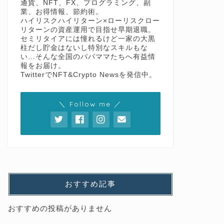
通貨、NFT、FX、プログラミング、副
業、お得情報、節約術。
ハイリスクハイリターン×ローリスクロー
リターンの資産運用で目指せ早期退職。
セミリタイアには憧れるけど一家の大黒
柱だし貯金はないし特別なスキルもな
い…そんな全国のパパママたちへ有益情
報をお届け。
TwitterでNFT&Crypto Newsを発信中。
＼ Follow me ／
おすすめ記事
おすすめの投稿がありません