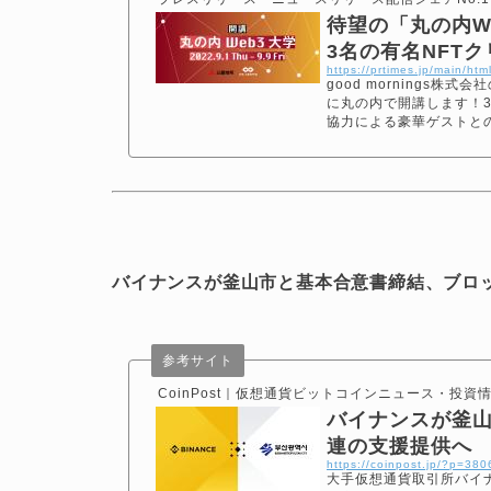
待望の「丸の内W
3名の有名NFTク
https://prtimes.jp/main/h
good mornings株
に丸の内で開講します！3名
協力による豪華ゲストと
バイナンスが釜山市と基本合意書締結、ブロ
参考サイト
CoinPost｜仮想通貨ビットコインニュース・投資
バイナンスが釜
連の支援提供へ
https://coinpost.jp/?p=38
大手仮想通貨取引所バイ