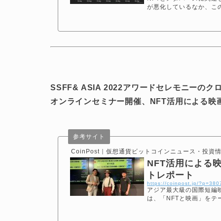
が悪化しているなか、この1
SSFF& ASIA 2022アワードセレモニ
オンラインセミナー開催、NFT活用による映
参考サイト
CoinPost｜仮想通貨ビットコインニュース・投資
NFT活用による映画
トレポート
https://coinpost.jp/?p=38
アジア最大級の国際短編映
は、「NFTと映画」を