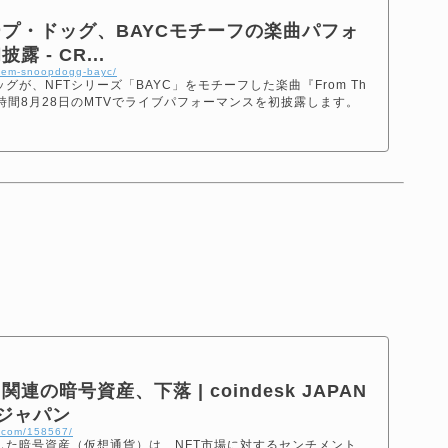
プ・ドッグ、BAYCモチーフの楽曲パフォ
 - CR...
minem-snoopdogg-bayc/
が、NFTシリーズ「BAYC」をモチーフした楽曲『From Th
』を現地時間8月28日のMTVでライブパフォーマンスを初披露します。
連の暗号資産、下落 | coindesk JAPAN
・ジャパン
n.com/158567/
した暗号資産（仮想通貨）は、NFT市場に対するセンチメント