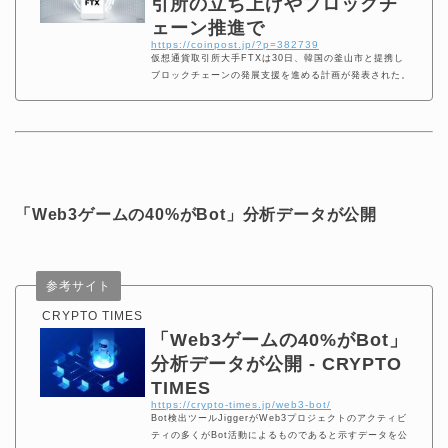
引所の立ち上げやブロックチ
ェーン推進で
https://coinpost.jp/?p=382739
仮想通貨取引所大手FTXは30日、韓国の釜山市と提携し
ブロックチェーンの発展支援を進める計画が発表された。
「Web3ゲームの40%がBot」分析データが公開
参考サイト
CRYPTO TIMES
「Web3ゲームの40%がBot」
分析データが公開 - CRYPTO
TIMES
https://crypto-times.jp/web3-bot/
Bot検出ツールJiggerがWeb3プロジェクトのアクティビ
ティの多くがBot活動によるものであると示すデータを公