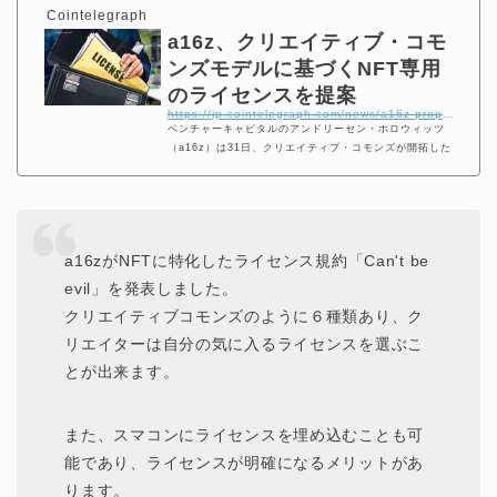
Cointelegraph
a16z、クリエイティブ・コモ
ンズモデルに基づくNFT専用
のライセンスを提案
https://jp.cointelegraph.com/news/a16z-proposes-a-set-of-licenses-especially-for-nfts-based-on-creative-commons-model
ベンチャーキャピタルのアンドリーセン・ホロウィッツ
（a16z）は31日、クリエイティブ・コモンズが開拓した
モデルに基づき、ノンファンジブルトークン（NFT）に
合わせた6つのライセンスセットを考案したことを発表し
た。
a16zがNFTに特化したライセンス規約「Can't be
evil」を発表しました。
クリエイティブコモンズのように６種類あり、ク
リエイターは自分の気に入るライセンスを選ぶこ
とが出来ます。
また、スマコンにライセンスを埋め込むことも可
能であり、ライセンスが明確になるメリットがあ
ります。