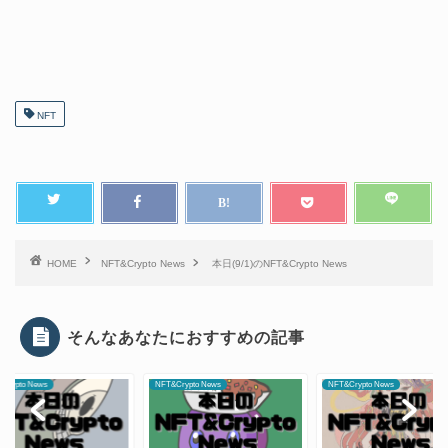
NFT
HOME
NFT&Crypto News
本日(9/1)のNFT&Crypto News
そんなあなたにおすすめの記事
Crypto News
NFT&Crypto News
NFT&Crypto News