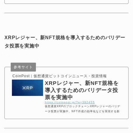
開しました。 after analyzing 60+ games and servic
es, we fo
XRPレジャー、新NFT規格を導入するためのバリデー
タ投票を実施中
参考サイト
CoinPost｜仮想通貨ビットコインニュース・投資情報
XRPレジャー、新NFT規格を
導入するためのバリデータ投
票を実施中
https://coinpost.jp/?p=382455
仮想通貨XRPのブロックチェーンXRPレジャーのバリデ
ータ投票が実施中。NFT作成の効率化などを実現する新
規格「XLS20」の導入案が80%を超える賛成票を集めて
いる。