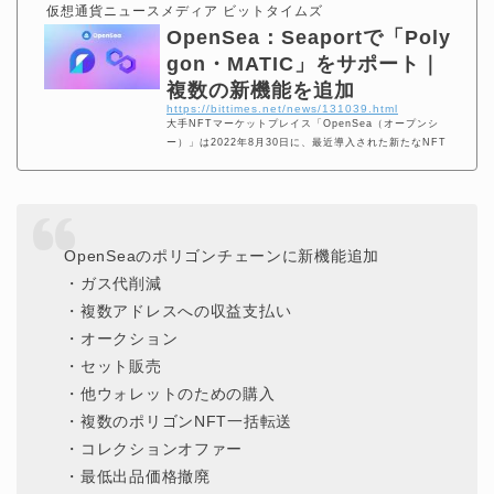
仮想通貨ニュースメディア ビットタイムズ
OpenSea：Seaportで「Poly
gon・MATIC」をサポート｜
複数の新機能を追加
https://bittimes.net/news/131039.html
大手NFTマーケットプレイス「OpenSea（オープンシ
ー）」は2022年8月30日に、最近導入された新たなNFT
売買プロトコル「Seaport」の機能を拡張して、ポリゴン
OpenSeaのポリゴンチェーンに新機能追加
・ガス代削減
・複数アドレスへの収益支払い
・オークション
・セット販売
・他ウォレットのための購入
・複数のポリゴンNFT一括転送
・コレクションオファー
・最低出品価格撤廃