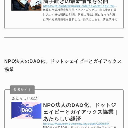
済手続きの最新情報を公開
https://jp.cointelegraph.com/news/mt-gox-trustee-releases-repayment-procedures-update
破綻した仮想通貨取引所マウントゴックス（Mt.Gox）管
財人の小林信明氏は31日、同社の再生計画に従った弁済
に関する最新情報を更新した。発表によると、再生債権の
譲渡や移転、継承、担保設定、その他の方法による処分を
禁止する期間を9月15日から基本弁済期限日までとすると
した。
NPO法人のDAO化、ドットジェイピーとガイアックス
協業
参考サイト
あたらしい経済
NPO法人のDAO化、ドットジ
ェイピーとガイアックス協業 |
あたらしい経済
https://www.neweconomy.jp/posts/255880
NPO法人のDAO化、ドットジェイピーとガイアックス協