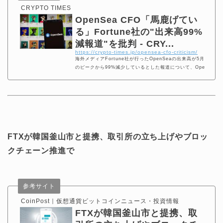
CRYPTO TIMES
OpenSea CFO「馬鹿げてい
る」Fortune社の"出来高99%
減報道"を批判 - CRY...
https://crypto-times.jp/opensea-cfo-criticism/
海外メディアFortune社が行ったOpenSeaの出来高が5月
のピークから99%減少しているとした報道について、Ope
nSea CFOのBKRoberts氏が批判コメントをTwitterで
公開しました。 1/ Yest
FTXが韓国釜山市と提携、取引所の立ち上げやブロッ
クチェーン推進で
参考サイト
CoinPost｜仮想通貨ビットコインニュース・投資情報
FTXが韓国釜山市と提携、取