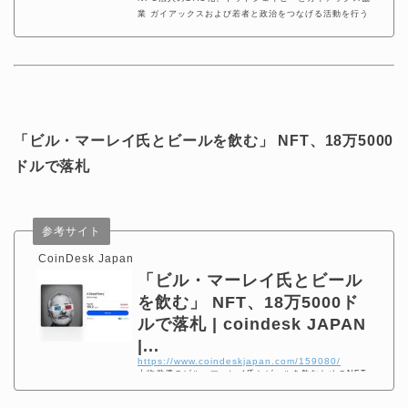
業 ガイアックスおよび若者と政治をつなげる活動を行う
NPO法人ドットジェイピーがブロックチェーン技術を活
用し、非営利組織をDAO化していくプロジェクトを開始
することを8月29日に発表した。 ドットジェイピーは
「若者の投票率向上」を目標に、1998年に設立された非
営利団体（NPO）だ。同NPOは、現在全国35の拠点、70
0名の大学生スタッフが所属
「ビル・マーレイ氏とビールを飲む」 NFT、18万5000
ドルで落札
参考サイト
CoinDesk Japan
「ビル・マーレイ氏とビール
を飲む」 NFT、18万5000ド
ルで落札 | coindesk JAPAN
|...
https://www.coindeskjapan.com/159080/
大物俳優のビル・マーレイ氏とビールを飲むためのNFT
が8月31日、チャリティーオークションに出品され、119.
2イーサリアム（ETH）、約18万5000ドル（約 ...