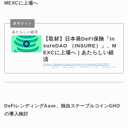
MEXCに上場へ
参考サイト
あたらしい経済
【取材】日本発DeFi保険「In
sureDAO （INSURE）」、M
EXCに上場へ | あたらしい経
済
https://www.neweconomy.jp/posts/242450
InsureDAO （INSURE）がMEXCに上場へ 日本発のDe
Fi（分散型金融）保険「InsureDAO（インシュア・ダ
オ）」のトークン「InsureDAO （INSURE）」が、海外
暗号資産（仮想通貨）取引所MEXC Global（エムイーエ
ックスシーグローバル）に上場することが7月7日分かっ
た。 なお「INSURE」は中央集権取引所（CEX）に初上
場となる。 「INSURE」はMEXCの
DeFiレンディングAave、独自ステーブルコインGHO
の導入検討