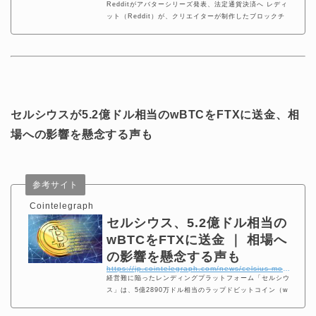
Redditがアバターシリーズ発表、法定通貨決済へ レディ
ット（Reddit）が、クリエイターが制作したブロックチ
ェーンベースの限定アバターシリーズ「コレクティブル・
アバターズ（Collectible Avatars）」をリリースするこ
とを7月7日に発表した。 「コレクティブル・アバター
ズ」は、今後数週間のうちにポリゴン（Polygon）ブロッ
クチェーンでリリースされる予定。なお「コレクティブ
ル・
セルシウスが5.2億ドル相当のwBTCをFTXに送金、相
場への影響を懸念する声も
参考サイト
Cointelegraph
セルシウス、5.2億ドル相当の
wBTCをFTXに送金 ｜ 相場へ
の影響を懸念する声も
https://jp.cointelegraph.com/news/celsius-moved-529m-worth-of-wbtc-to-ftx-exchange-should-we-be-worried
経営難に陥ったレンディングプラットフォーム「セルシウ
ス」は、5億2890万ドル相当のラップドビットコイン（w
BTC）、約2万5000wBTCを仮想通貨取引所FTXに送金
した。コミュニティの一部から、相場への影響を懸念する